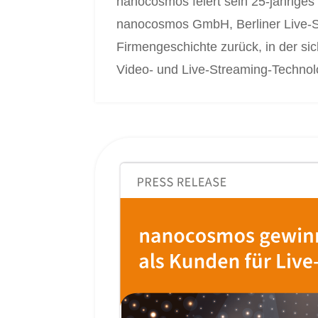
nanocosmos feiert sein 25-jähriges
nanocosmos GmbH, Berliner Live-Str
Firmengeschichte zurück, in der si
Video- und Live-Streaming-Technolog