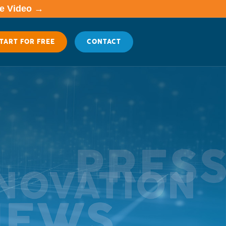
me Video →
TART FOR FREE
CONTACT