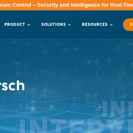
am Control – Security and Intelligence for Real-Ti
PRODUCT
SOLUTIONS
RESOURCES
S
sch