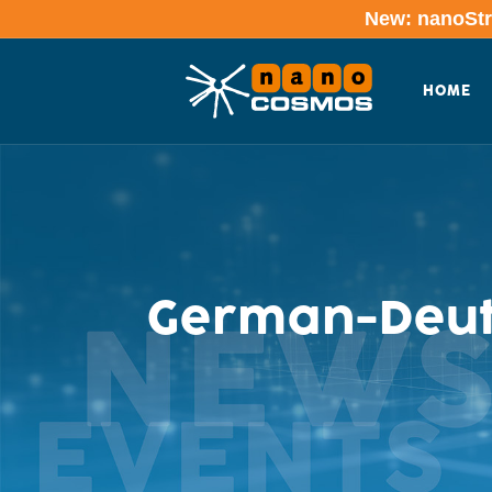
New: nanoStre
HOME
German-Deut