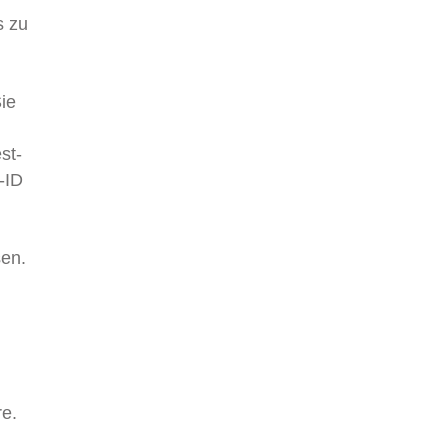
s zu
ie
st-
-ID
sen.
re.