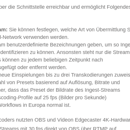
ber die Schnittstelle erreichbar und ermöglicht Folgende
am:
Sie können festlegen, welche Art von Übermittlung S
ud-Network verwenden werden.
m benutzerdefinierte Bezeichnungen geben, um so Inge
 identifizieren zu können. Ansonsten steht nur die Stream
gs können zu jedem beliebigen Zeitpunkt nach
gefügt oder entfernt werden.
neue Einspielungen bis zu drei Transkodierungen zuwei
l von Presets basierend auf Auflösung, Bitrate und
her, dass das Preset der Bildrate des Ingest-Streams
coding-Profile auf 25 fps (Bilder pro Sekunde)
Workflows in Europa normal ist.
ncoders nutzten OBS und Videon Edgecaster 4K-Hardwa
-Streams mit 30 fps direkt von OBS über RTMP auf