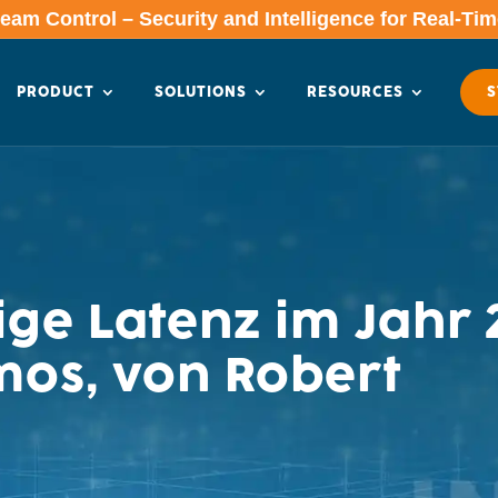
am Control – Security and Intelligence for Real-Ti
PRODUCT
SOLUTIONS
RESOURCES
S
ge Latenz im Jahr 
os, von Robert