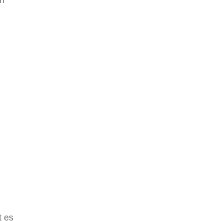
nn
.
t es