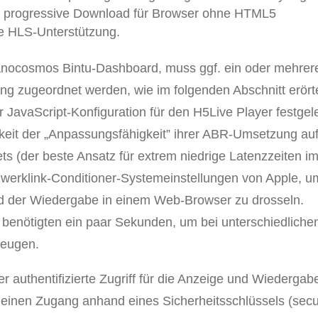
as progressive Download für Browser ohne HTML5
e HLS-Unterstützung.
nocosmos Bintu-Dashboard, muss ggf. ein oder mehrer
ng zugeordnet werden, wie im folgenden Abschnitt erörte
JavaScript-Konfiguration für den H5Live Player festgele
gkeit der „Anpassungsfähigkeit” ihrer ABR-Umsetzung au
s (der beste Ansatz für extrem niedrige Latenzzeiten i
zwerklink-Conditioner-Systemeinstellungen von Apple, u
d der Wiedergabe in einem Web-Browser zu drosseln.
benötigten ein paar Sekunden, um bei unterschiedliche
zeugen.
r authentifizierte Zugriff für die Anzeige und Wiedergab
s einen Zugang anhand eines Sicherheitsschlüssels (sec