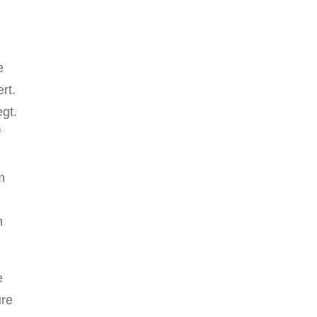
e
rt.
gt.
f
m
m
n
e
ure