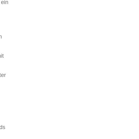
 ein
n
it
ter
rds