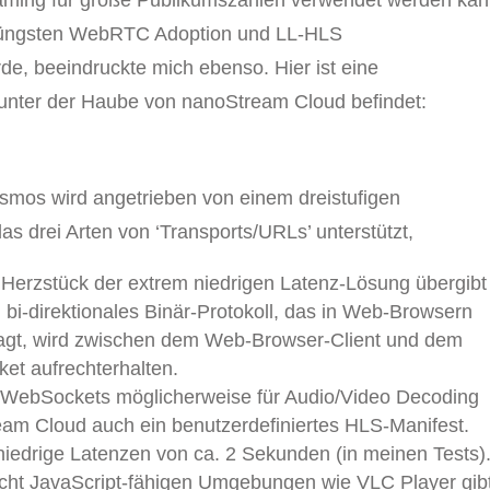
aming für große Publikumszahlen verwendet werden ka
r jüngsten WebRTC Adoption und LL-HLS
rde, beeindruckte mich ebenso. Hier ist eine
nter der Haube von nanoStream Cloud befindet:
smos wird angetrieben von einem dreistufigen
 drei Arten von ‘Transports/URLs’ unterstützt,
Herzstück der extrem niedrigen Latenz-Lösung übergibt
bi-direktionales Binär-Protokoll, das in Web-Browsern
sagt, wird zwischen dem Web-Browser-Client und dem
et aufrechterhalten.
n WebSockets möglicherweise für Audio/Video Decoding
tream Cloud auch ein benutzerdefiniertes HLS-Manifest.
niedrige Latenzen von ca. 2 Sekunden (in meinen Tests)
nicht JavaScript-fähigen Umgebungen wie VLC Player gib