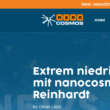
New: nanoStre
HOME
Extrem niedri
mit nanocosm
Reinhardt
by
Oliver Lietz