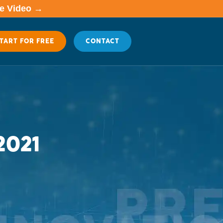
me Video →
TART FOR FREE
CONTACT
2021