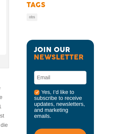
TAGS
obs
JOIN OUR 
NEWSLETTER
e
Yes, I’d like to
e
subscribe to receive
updates, newsletters,
1
and marketing
st
emails.
 die