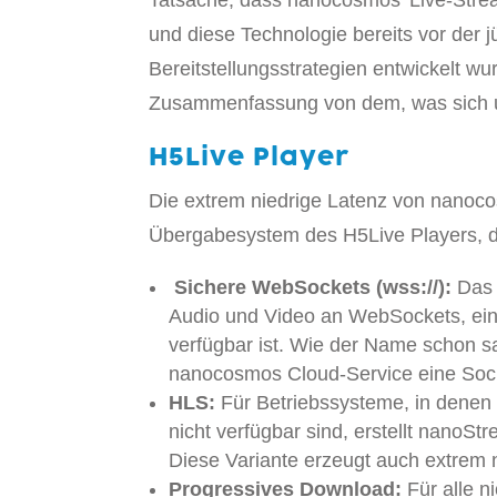
Tatsache, dass nanocosmos’ Live-Stre
und diese Technologie bereits vor de
Bereitstellungsstrategien entwickelt wu
Zusammenfassung von dem, was sich u
H5Live Player
Die extrem niedrige Latenz von nanoco
Übergabesystem des H5Live Players, das
Sichere WebSockets (wss://):
Das 
Audio und Video an WebSockets, ein 
verfügbar ist. Wie der Name schon 
nanocosmos Cloud-Service eine Sock
HLS:
Für Betriebssysteme, in dene
nicht verfügbar sind, erstellt nanoS
Diese Variante erzeugt auch extrem 
Progressives Download:
Für alle 