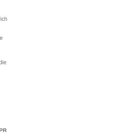
ich
ne
die
 PR