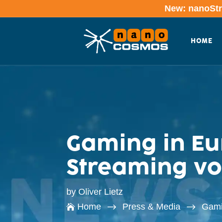
New: nanoStre
HOME
Gaming in Eur
Streaming vo
by
Oliver Lietz
$
$
Home
Press & Media
Gami
