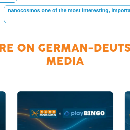
nanocosmos one of the most interesting, importan
RE ON
GERMAN-DEUT
MEDIA