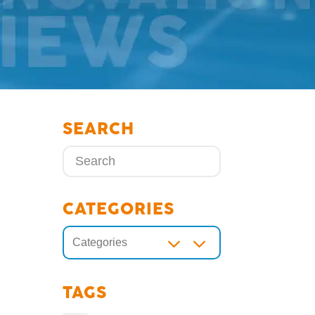
SEARCH
CATEGORIES
3
Categories
d
TAGS