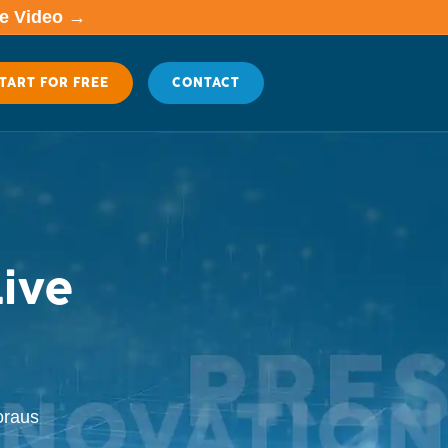
me Video →
TART FOR FREE
CONTACT
Live
oraus