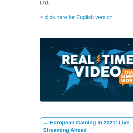
Ltd.
> click here for English version
←
European Gaming in 2021: Live
Streaming Ahead