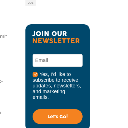
obs
m
JOIN OUR 
mit
NEWSLETTER
Yes, I’d like to
subscribe to receive
z-
updates, newsletters,
and marketing
emails.
m
Let's Go!